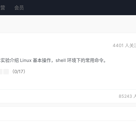
练营
会员
4401
人关
验介绍 Linux 基本操作，shell 环境下的常用命令。
（0/17）
85243